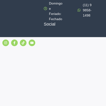
Domingo
(11) 9
e
9858-
Feriado:
1498
Fechado
Social