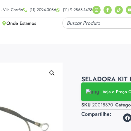
- Vila Carrão
(11) 2094-3086
(11) 9 9858-1498
Onde Estamos
SELADORA KIT 
Veja o Preço 
SKU
20018870
Catego
Compartilhe: