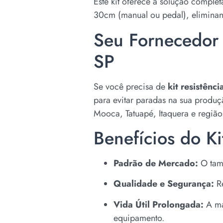
Este kit oferece a solução compl
30cm (manual ou pedal), eliminan
Seu Fornecedor 
SP
Se você precisa de
kit resistênc
para evitar paradas na sua produ
Mooca, Tatuapé, Itaquera e região
Benefícios do Ki
Padrão de Mercado:
O tama
Qualidade e Segurança:
Re
Vida Útil Prolongada:
A man
equipamento.