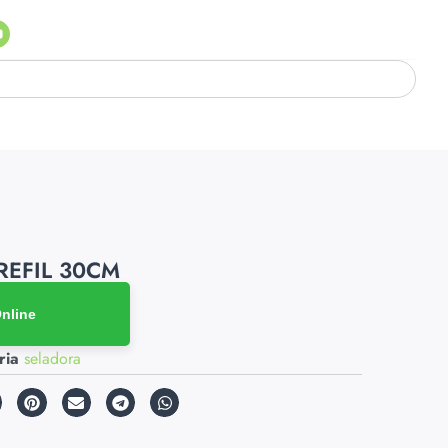
REFIL 30CM
Online
ria
seladora