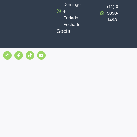
Domingo
(11) 9
e
9858-
Feriado:
1498
Fechado
Social