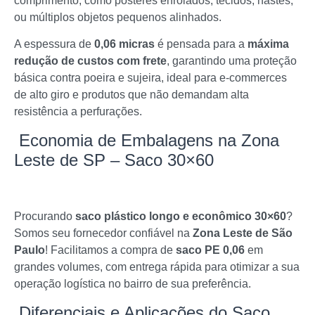
comprimento, como pôsteres enrolados, tecidos, hastes,
ou múltiplos objetos pequenos alinhados.
A espessura de
0,06 micras
é pensada para a
máxima
redução de custos com frete
, garantindo uma proteção
básica contra poeira e sujeira, ideal para e-commerces
de alto giro e produtos que não demandam alta
resistência a perfurações.
Economia de Embalagens na Zona
Leste de SP – Saco 30×60
Procurando
saco plástico longo e econômico 30×60
?
Somos seu fornecedor confiável na
Zona Leste de São
Paulo
! Facilitamos a compra de
saco PE 0,06
em
grandes volumes, com entrega rápida para otimizar a sua
operação logística no bairro de sua preferência.
Diferenciais e Aplicações do Saco