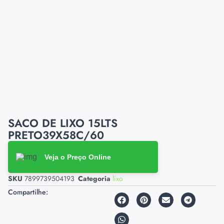
SACO DE LIXO 15LTS
PRETO39X58C/60
Veja o Preço Online
SKU
7899739504193
Categoria
lixo
Compartilhe: