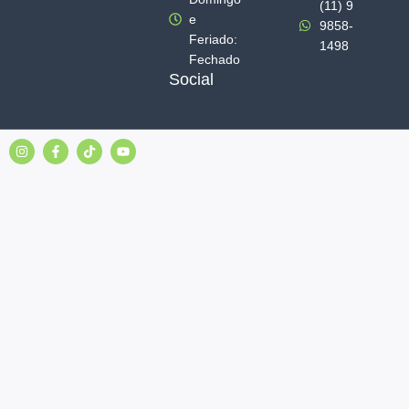
(11) 9
e
9858-
Feriado:
1498
Fechado
Social