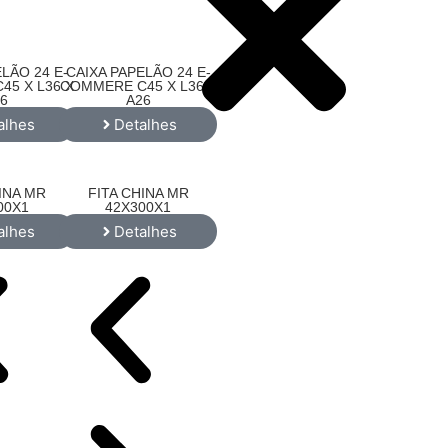
LÃO 24 E-
CAIXA PAPELÃO 24 E-
5 X L36 X
COMMERE C45 X L36 X
6
A26
alhes
Detalhes
INA MR
FITA CHINA MR
00X1
42X300X1
alhes
Detalhes