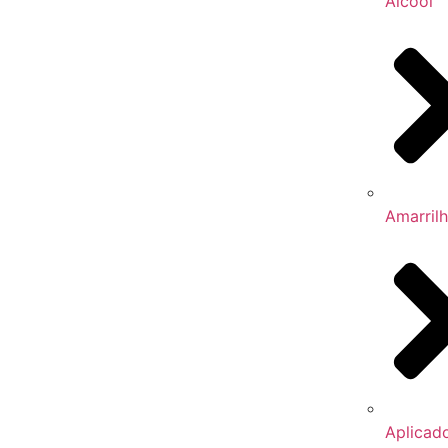
Álcool
Amarril
Aplicad