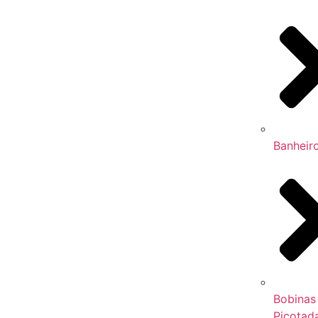
Banheir
Bobinas
Picotad