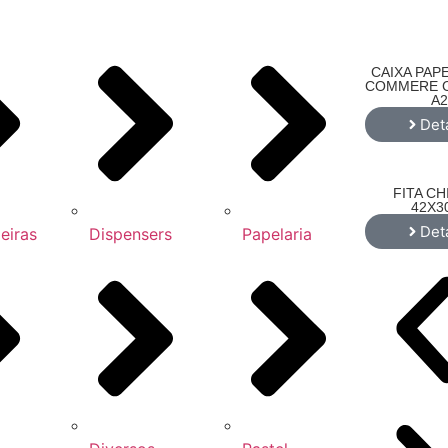
CAIXA PAPE
COMMERE C4
A2
Det
FITA CH
42X3
Det
eiras
Dispensers
Papelaria